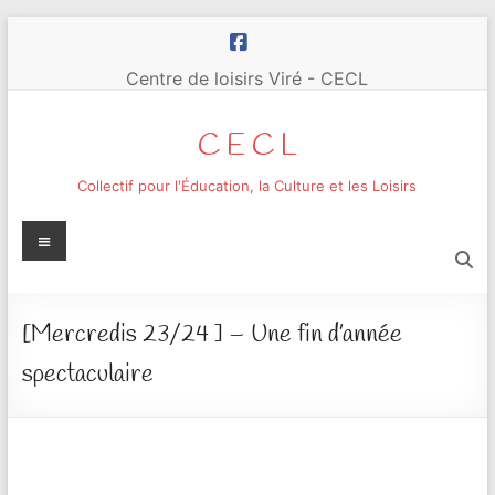
Aller
au
contenu
Centre de loisirs Viré - CECL
C E C L
Collectif pour l'Éducation, la Culture et les Loisirs
Menu
[Mercredis 23/24 ] – Une fin d’année
spectaculaire